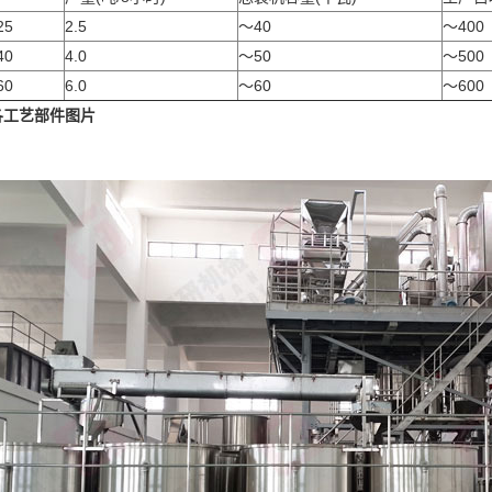
25
2.5
～40
～400
40
4.0
～50
～500
60
6.0
～60
～600
各工艺部件图片