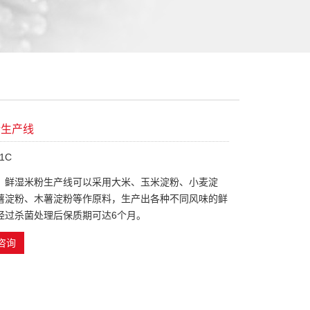
粉生产线
1C
：鲜湿米粉生产线可以采用大米、玉米淀粉、小麦淀
薯淀粉、木薯淀粉等作原料，生产出各种不同风味的鲜
经过杀菌处理后保质期可达6个月。
咨询