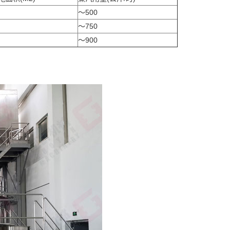
～500
～750
～900