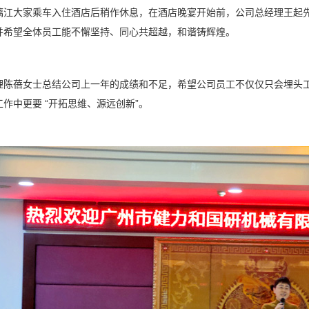
漓江大家乘车入住酒店后稍作休息，在酒店晚宴开始前，公司总经理王起
并希望全体员工能不懈坚持、同心共超越，和谐铸辉煌。
理陈蓓女士总结公司上一年的成绩和不足，希望公司员工不仅仅只会埋头
作中更要 “开拓思维、源远创新”。