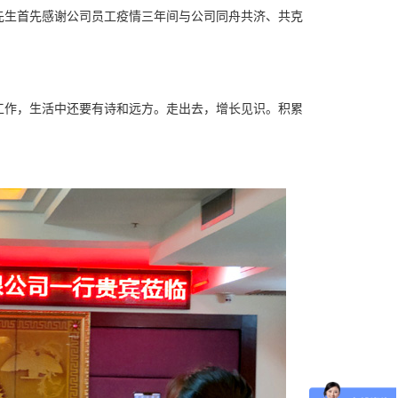
先生首先感谢公司员工疫情三年间与公司同舟共济、共克
工作，生活中还要有诗和远方。走出去，增长见识。积累