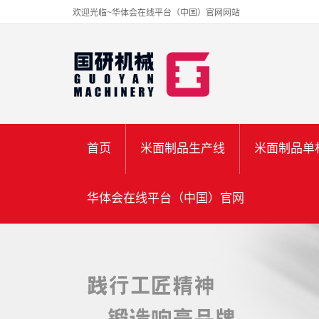
欢迎光临~华体会在线平台（中国）官网网站
首页
米面制品生产线
米面制品单
华体会在线平台（中国）官网