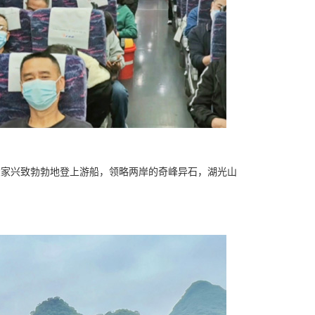
大家兴致勃勃地登上游船，领略两岸的奇峰异石，湖光山