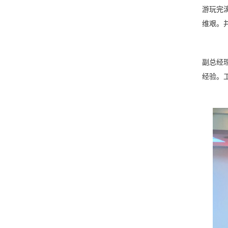
游玩完
维艰。
副总经
经验。工