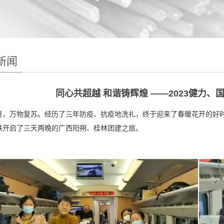
新闻
同心共超越 和谐铸辉煌 ——2023健力
月，万物复苏。经历了三年防疫、抗疫地洗礼，终于迎来了春暖花开的好时
铁开启了三天两晚的广西阳朔、桂林团建之旅。