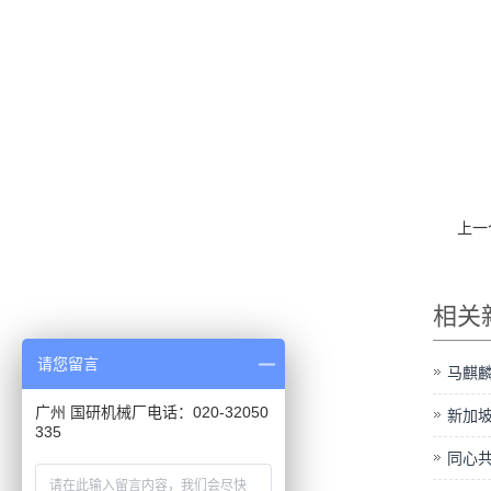
上一
相关
请您留言
马麒
广州 国研机械厂电话：020-32050
新加
335
同心共