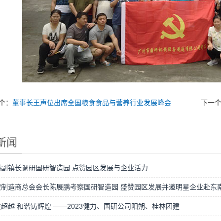
个：
董事长王声位出席全国粮食食品与营养行业发展峰会
下一
新闻
麟副镇长调研国研智造园 点赞园区发展与企业活力
坡制造商总会会长陈展鹏考察国研智造园 盛赞园区发展并邀明星企业赴东
超越 和谐铸辉煌 ——2023健力、国研公司阳朔、桂林团建