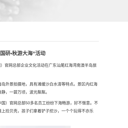
国研•秋游大海”活动
（中国）官网总部企业文化活动在广东汕尾红海湾南澳半岛旅
海岛外景拍摄地，具有滩缓沙白水清等特点。景区内红海
浪静，一碧万顷，波光粼粼。
国）官网总部50多名员工纷纷下海畅游，好不惬意。不
滩上捡贝壳，孩子们拿着铲子挖沙，一个个玩得不亦乐